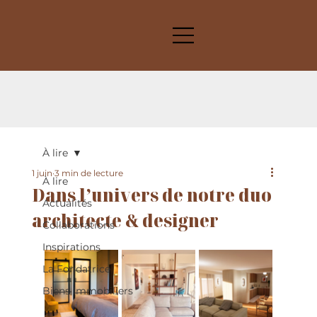
À lire
1 juin
3 min de lecture
À lire
Dans l’univers de notre duo
Actualités
architecte & designer
Collaborations
Inspirations
La Fondatrice
Biens Immobiliers