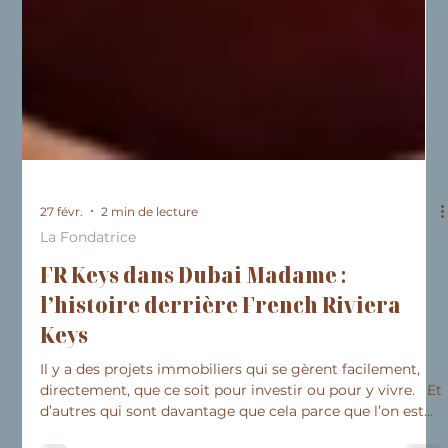
27 févr.
2 min de lecture
La Fondatrice
FR Keys dans Dubai Madame :
l’histoire derrière French Riviera
Keys
Il y a des projets immobiliers qui se gèrent facilement,