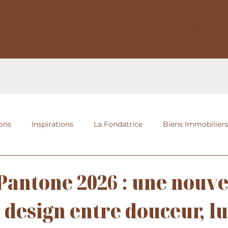
ueil
À propos
Partenaires
Actualités et biens
ions
Inspirations
La Fondatrice
Biens Immobiliers
Pantone 2026 : une nouve
u design entre douceur, l