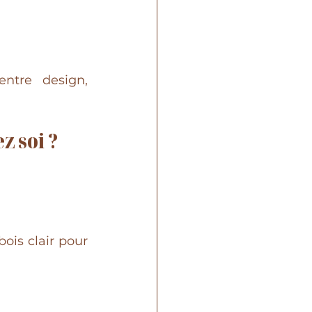
tre design, 
z soi ?
is clair pour 