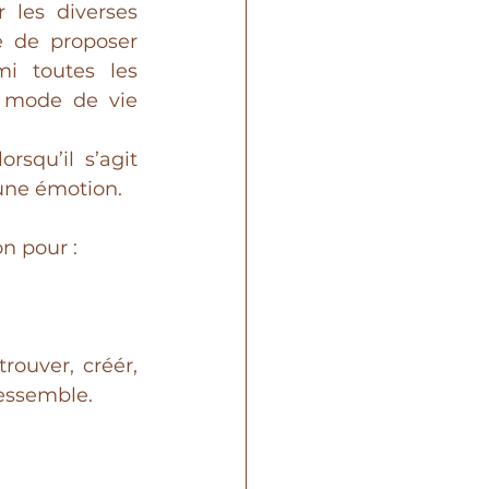
 les diverses 
 de proposer 
i toutes les 
 mode de vie 
squ’il s’agit 
 une émotion.
n pour :
ouver, créér, 
ressemble.