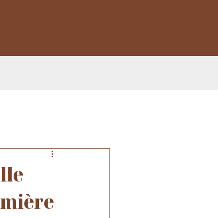
Contact
lle
umière