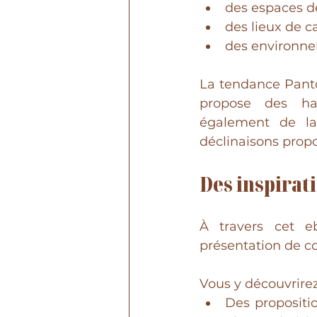
des espaces d
des lieux de c
des environne
La tendance Panton
propose des ha
également de la
déclinaisons propo
Des inspirat
À travers cet e
présentation de c
Vous y découvrirez
Des propositio