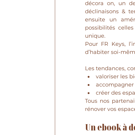
décora on, un desi
déclinaisons & t
ensuite un aména
possibilités cell
unique. 
Pour FR Keys, l’i
d’habiter soi-même
Les tendances, co
valoriser les 
accompagner v
créer des espa
Tous nos partenai
rénover vos espace
Un ebook à 