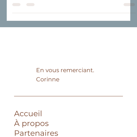
qui habille nos intérieurs de chaleur
et d’élégance
La Couleur de l’Année Pantone 2025, Mocha Mousse,
apporte chaleur et élégance intemporelle à vos
intérieurs. Découvrez comment ce neutre riche et raffiné
peut transformer vos espaces, des murs d’accent aux jeux
de textures, pour un intérieur à la fois accueillant et
sophistiqué.
En vous remerciant.
Corinne