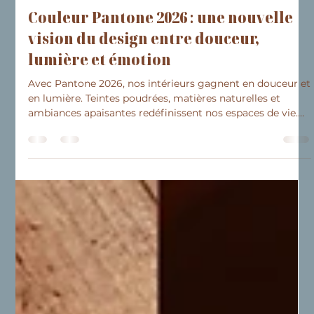
9 avr.
2 min de lecture
Inspirations
Couleur Pantone 2026 : une nouvelle
vision du design entre douceur,
lumière et émotion
Avec Pantone 2026, nos intérieurs gagnent en douceur et
en lumière. Teintes poudrées, matières naturelles et
ambiances apaisantes redéfinissent nos espaces de vie.
Plus qu’une tendance, c’est une invitation à créer un lieu
harmonieux, en accord avec votre style et votre
quotidien.