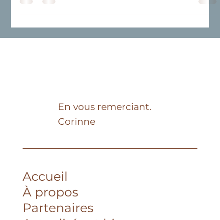
sophistiquée de 2025
Mocha Mousse, couleur Pantone 2025, incarne une
élégance douce et intemporelle. Beige chaleureux aux
nuances rosées, elle crée des intérieurs apaisants, raffinés
et profondément accueillants. Une teinte qui ne s’impose
pas, mais qui installe une atmosphère.
En vous remerciant.
Corinne