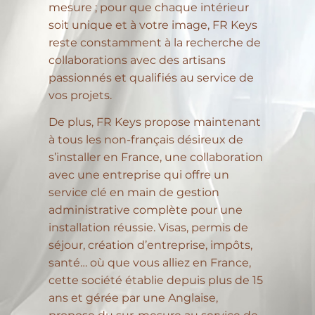
mesure ; pour que chaque intérieur
soit unique et à votre image, FR Keys
reste constamment à la recherche de
collaborations avec des artisans
passionnés et qualifiés au service de
vos projets.
De plus, FR Keys propose maintenant
à tous les non-français désireux de
s’installer en France, une collaboration
avec une entreprise qui offre un
service clé en main de gestion
administrative complète pour une
installation réussie. Visas, permis de
séjour, création d’entreprise, impôts,
santé… où que vous alliez en France,
cette société établie depuis plus de 15
ans et gérée par une Anglaise,