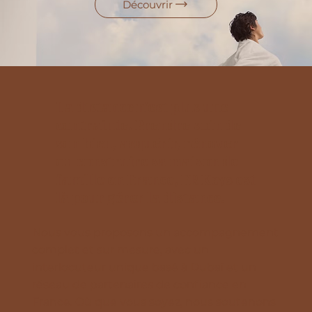
Découvrir
La distance n'est plus une
contrainte. Prendre soin de
son bien, acquérir, rénover
ou construire sa maison de
famille en France, FR Keys est
là pour gérer la distance.
Nous vous proposons un accompagnement
complet et sur mesure, avec un
interlocuteur unique basé à Dubaï et un
réseau de partenaires de confiance en
France. Où que vous soyez, nous soutenons