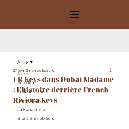
À lire
27 févr.
2 min de lecture
À lire
FR Keys dans Dubai Madame
Actualités
: l’histoire derrière French
Collaborations
Riviera Keys
Inspirations
La Fondatrice
Biens Immobiliers