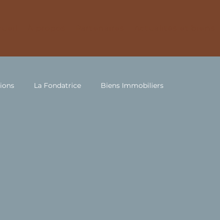
ueil
À propos
Partenaires
Actualités et biens
tions
La Fondatrice
Biens Immobiliers