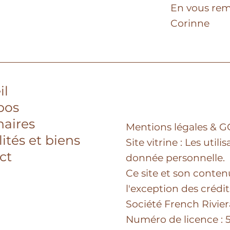
En vous rem
Corinne
il
pos
naires
Mentions légales & 
ités et biens
Site vitrine : Les uti
ct
donnée personnelle.
Ce site et son conten
l'exception des crédi
Société French Rivie
Numéro de licence : 