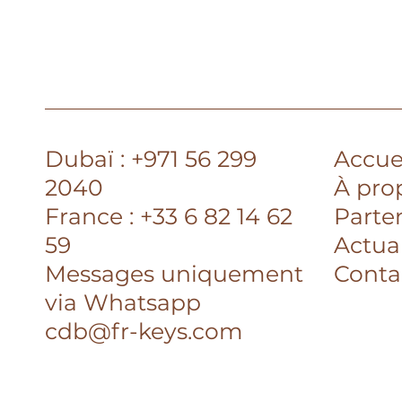
l’étranger et que tout est plus
compliqué à distance ? Dubai
Madame a récemment consacré
une interview à Corinne
Ducasse-Busolini, fondatrice de
Fren
Dubaï : +971 56 299
Accue
2040
À pro
France : +33 6 82 14 62
Parte
59
Actual
Messages uniquement
Conta
via Whatsapp
cdb@fr-keys.com