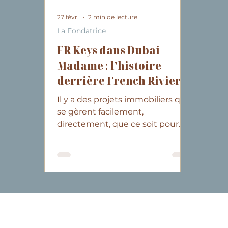
27 févr.
2 min de lecture
La Fondatrice
FR Keys dans Dubai
Madame : l’histoire
derrière French Riviera
Keys
Il y a des projets immobiliers qui
se gèrent facilement,
directement, que ce soit pour
investir ou pour y vivre. Et
d’autres qui sont davantage que
cela parce que l’on est loin et
que ces projets sont, ou seront,
un bout de nous en France.
Comment acheter, construire,
rénover, entretenir son bien, sa
maison, lorsque l’on vit à